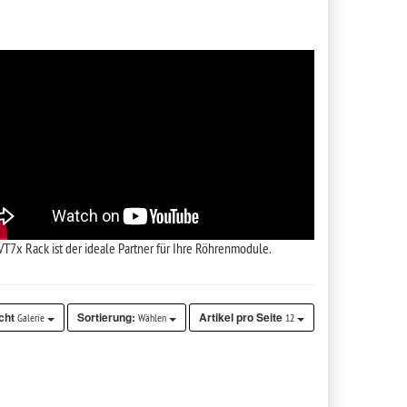
VT7x Rack ist der ideale Partner für Ihre Röhrenmodule.
cht
Sortierung:
Artikel pro Seite
Galerie
Wählen
12