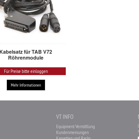
Kabelsatz für TAB V72
Röhrenmodule
Für Preise bitte einloggen
Mehr Informationen
O
VT INFO
Equipment Vermittlung
Kundenmeinungen
Kassetten und Racks