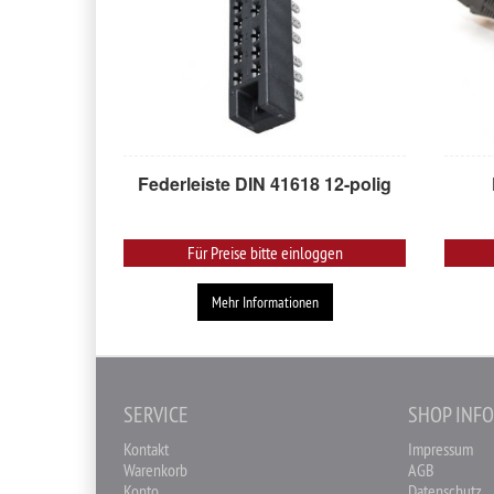
Federleiste DIN 41618 12-polig
Für Preise bitte einloggen
Mehr Informationen
SERVICE
SHOP INF
Kontakt
Impressum
Warenkorb
AGB
Konto
Datenschutz