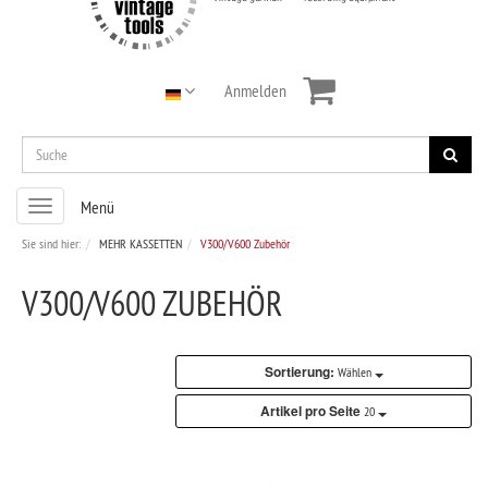
Anmelden
Toggle
Menü
navigation
Sie sind hier:
MEHR KASSETTEN
V300/V600 Zubehör
V300/V600 ZUBEHÖR
Sortierung:
Wählen
Artikel pro Seite
20