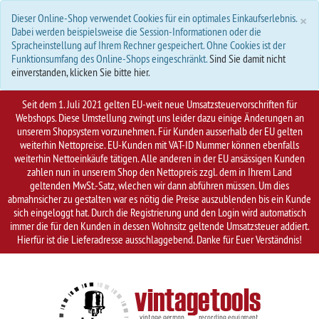
S
×
Dieser Online-Shop verwendet Cookies für ein optimales Einkaufserlebnis.
Dabei werden beispielsweise die Session-Informationen oder die
Spracheinstellung auf Ihrem Rechner gespeichert. Ohne Cookies ist der
Funktionsumfang des Online-Shops eingeschränkt.
Sind Sie damit nicht
einverstanden, klicken Sie bitte hier.
Seit dem 1. Juli 2021 gelten EU-weit neue Umsatzsteuervorschriften für
Webshops. Diese Umstellung zwingt uns leider dazu einige Änderungen an
unserem Shopsystem vorzunehmen. Für Kunden ausserhalb der EU gelten
weiterhin Nettopreise. EU-Kunden mit VAT-ID Nummer können ebenfalls
weiterhin Nettoeinkäufe tätigen. Alle anderen in der EU ansässigen Kunden
zahlen nun in unserem Shop den Nettopreis zzgl. dem in Ihrem Land
geltenden MwSt.-Satz, wlechen wir dann abführen müssen. Um dies
abmahnsicher zu gestalten war es nötig die Preise auszublenden bis ein Kunde
sich eingeloggt hat. Durch die Registrierung und den Login wird automatisch
immer die für den Kunden in dessen Wohnsitz geltende Umsatzsteuer addiert.
Hierfür ist die Lieferadresse ausschlaggebend. Danke für Euer Verständnis!