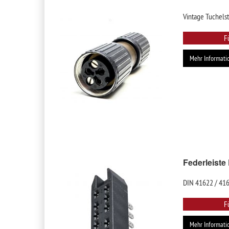
Vintage Tuchels
F
Mehr Informati
Federleiste
DIN 41622 / 416
F
Mehr Informati