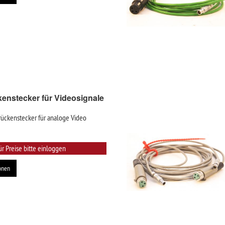
enstecker für Videosignale
rückenstecker für analoge Video
ür Preise bitte einloggen
onen