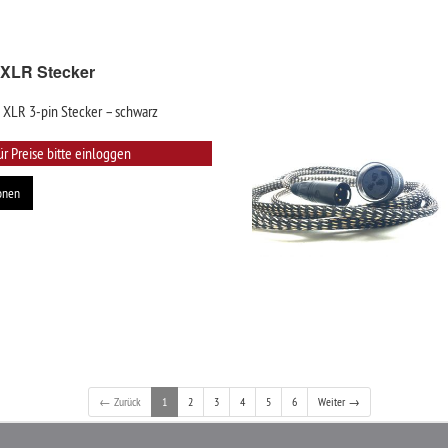
 XLR Stecker
 XLR 3-pin Stecker – schwarz
ür Preise bitte einloggen
onen
← Zurück
1
2
3
4
5
6
Weiter →