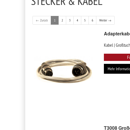
STECKER & KABEL
← Zurück
1
2
3
4
5
6
Weiter →
Adapterkabe
Kabel | Großtuc
F
Mehr Informati
T3008 Große