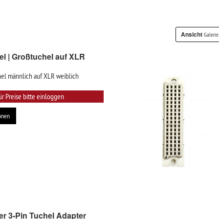
Ansicht
Galerie
l | Großtuchel auf XLR
hel männlich auf XLR weiblich
ür Preise bitte einloggen
onen
r 3-Pin Tuchel Adapter