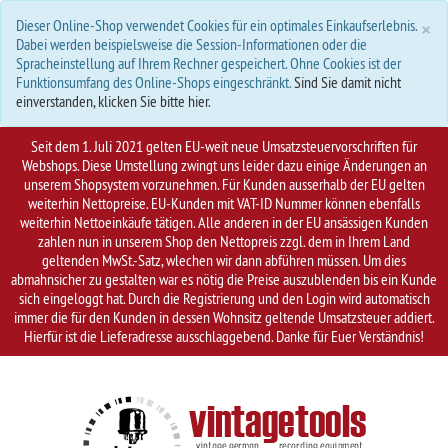
S
×
Dieser Online-Shop verwendet Cookies für ein optimales Einkaufserlebnis.
Dabei werden beispielsweise die Session-Informationen oder die
Spracheinstellung auf Ihrem Rechner gespeichert. Ohne Cookies ist der
Funktionsumfang des Online-Shops eingeschränkt.
Sind Sie damit nicht
einverstanden, klicken Sie bitte hier.
Seit dem 1. Juli 2021 gelten EU-weit neue Umsatzsteuervorschriften für
Webshops. Diese Umstellung zwingt uns leider dazu einige Änderungen an
unserem Shopsystem vorzunehmen. Für Kunden ausserhalb der EU gelten
weiterhin Nettopreise. EU-Kunden mit VAT-ID Nummer können ebenfalls
weiterhin Nettoeinkäufe tätigen. Alle anderen in der EU ansässigen Kunden
zahlen nun in unserem Shop den Nettopreis zzgl. dem in Ihrem Land
geltenden MwSt.-Satz, wlechen wir dann abführen müssen. Um dies
abmahnsicher zu gestalten war es nötig die Preise auszublenden bis ein Kunde
sich eingeloggt hat. Durch die Registrierung und den Login wird automatisch
immer die für den Kunden in dessen Wohnsitz geltende Umsatzsteuer addiert.
Hierfür ist die Lieferadresse ausschlaggebend. Danke für Euer Verständnis!