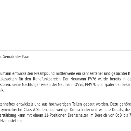
e
r. Gematchtes Paar
 Neumann entwickelten Preamps und mittlerweile ein sehr seltener und gesuchter 
ultkassetten für den Rundfunkbereich. Der Neumann PV76 wurde bereits in 
nsistoren. Seine Nachfolger waren der Neumann OV56, PMV70 und später der beka
ik.
tenheftes entwickelt und aus hochwertigen Teilen gebaut worden. Dazu gehören
und symmetrische Class-A Stufen, hochwertige Drehschalter und weitere Details,
erstärkung kann mit einem 11-Positionen Drehschalter im Bereich von 0dB bis 
0Hz einstellen.