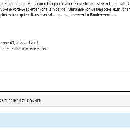
igt. Bei genügend Verstärkung klingt er in allen Einstellungen stets voll und satt
 Seine Vorteile spielt er vor allem bei der Aufnahme von Gesang oder akustischen In
ng bei extrem gutem Rauschverhalten genug Reserven für Bändchenmikros.
enzen: 40, 80 oder 120 Hz
und Potentiometer einstellbar.
G SCHREIBEN ZU KÖNNEN.