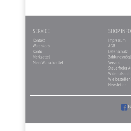
SERVICE
SHOP INF
Kontakt
Impressum
Warenkorb
AGB
Konto
Datenschutz
Merkzettel
Zahlungsmögl
Mein Wunschzettel
Versand
Steuerfreier 
Widerrufsrech
Wie bestellen
Newsletter
F