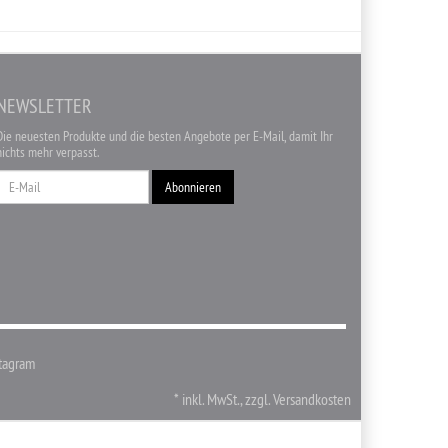
NEWSLETTER
Die neuesten Produkte und die besten Angebote per E-Mail, damit Ihr
nichts mehr verpasst.
Newsletter
Abonnieren
tagram
*
inkl. MwSt., zzgl.
Versandkosten