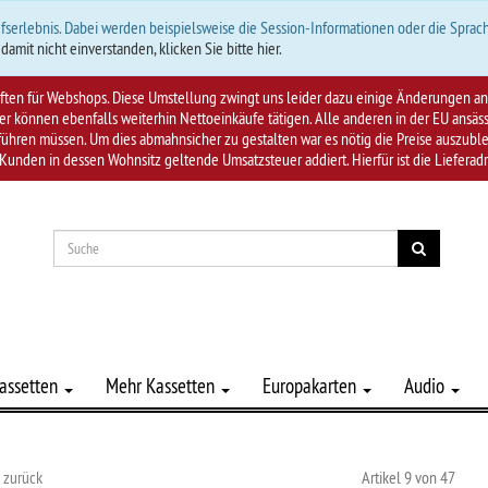
fserlebnis. Dabei werden beispielsweise die Session-Informationen oder die Sprach
 damit nicht einverstanden, klicken Sie bitte hier.
riften für Webshops. Diese Umstellung zwingt uns leider dazu einige Änderungen
 können ebenfalls weiterhin Nettoeinkäufe tätigen. Alle anderen in der EU ansä
hren müssen. Um dies abmahnsicher zu gestalten war es nötig die Preise auszublen
Kunden in dessen Wohnsitz geltende Umsatzsteuer addiert. Hierfür ist die Lieferad
assetten
Mehr Kassetten
Europakarten
Audio
l zurück
Artikel 9 von 47