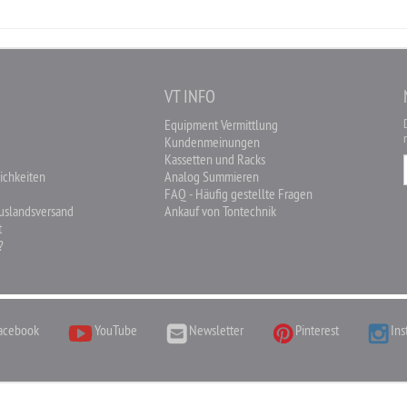
O
VT INFO
Equipment Vermittlung
Kundenmeinungen
Kassetten und Racks
ichkeiten
Analog Summieren
FAQ - Häufig gestellte Fragen
Auslandsversand
Ankauf von Tontechnik
t
?
acebook
YouTube
Newsletter
Pinterest
Ins