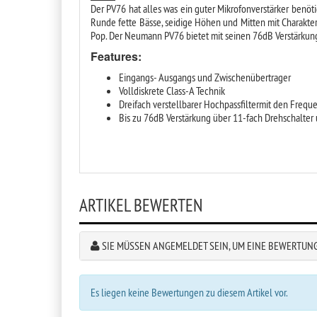
Der PV76 hat alles was ein guter Mikrofonverstärker benöt
Runde fette Bässe, seidige Höhen und Mitten mit Charakter .
Pop. Der Neumann PV76 bietet mit seinen 76dB Verstärku
Features:
Eingangs- Ausgangs und Zwischenübertrager
Volldiskrete Class-A Technik
Dreifach verstellbarer Hochpassfiltermit den Frequ
Bis zu 76dB Verstärkung über 11-fach Drehschalter 
ARTIKEL BEWERTEN
SIE MÜSSEN ANGEMELDET SEIN, UM EINE BEWERTUN
Es liegen keine Bewertungen zu diesem Artikel vor.