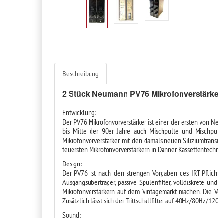
Beschreibung
2 Stück Neumann PV76 Mikrofonverstärk
Entwicklung
:
Der PV76 Mikrofonvorverstärker ist einer der ersten von
bis Mitte der 90er Jahre auch Mischpulte und Mischp
Mikrofonvorverstärker mit den damals neuen Siliziumtra
teuersten Mikrofonvorverstärkern in Danner Kassettentechn
Design
:
Der PV76 ist nach den strengen Vorgaben des IRT Pflich
Ausgangsübertrager, passive Spulenfilter, volldiskrete 
Mikrofonverstärkern auf dem Vintagemarkt machen. Die V
Zusätzlich lässt sich der Trittschallfilter auf 40Hz/80Hz/12
Sound
: