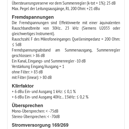
Übersteuerungsreserve vor dem Summenregler (k-tot = 1%): 25 dB
Max. Pegel der Leitungsausgänge, RL 200 Ohm: +21 dBu
Fremdspannungen
Die Fremdspannungen sind Effektivwerte mit einer äquivalenten
Rauschbandbreite von 30Hz.. 23 kHz (Siemens U2033 oder
gleichwertiges Instrument).
Rauschzahl F des Mikrofoneinganges Quellenimpedanz = 200 Ohm:
≤ 5dB
Fremdspannungsabstand am Summenausgang, Summenregler
geschlossen: > 86 dB
Ein Kanal, Eingangs- und Summenregler -10 dB
Verstärkung Eingang/Ausgang = 1
ohne Filter: > 83 dB
mit Filter (linear): > 80 dB
Klirrfaktor
+ 6 dBu Ein- und Ausgang 1 kHz: ≤ 0,1 %
+ 6 dBu Ein- und Ausgang 40Hz... 15kHz: ≤ 0,2 %
Übersprechen
Mono-Übersprechen: < -75dB
Stereo-Übersprechen: < -70dB
Stromversorgung 169/269