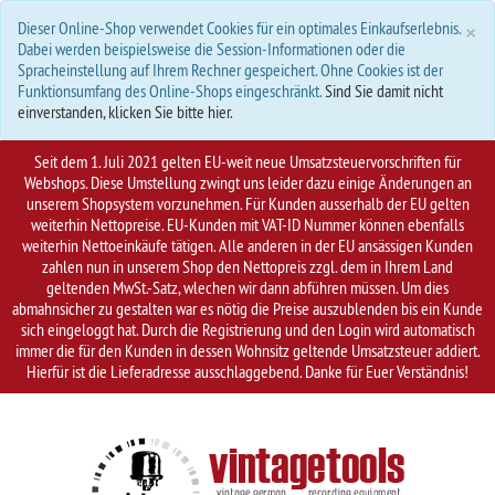
S
×
Dieser Online-Shop verwendet Cookies für ein optimales Einkaufserlebnis.
Dabei werden beispielsweise die Session-Informationen oder die
Spracheinstellung auf Ihrem Rechner gespeichert. Ohne Cookies ist der
Funktionsumfang des Online-Shops eingeschränkt.
Sind Sie damit nicht
einverstanden, klicken Sie bitte hier.
Seit dem 1. Juli 2021 gelten EU-weit neue Umsatzsteuervorschriften für
Webshops. Diese Umstellung zwingt uns leider dazu einige Änderungen an
unserem Shopsystem vorzunehmen. Für Kunden ausserhalb der EU gelten
weiterhin Nettopreise. EU-Kunden mit VAT-ID Nummer können ebenfalls
weiterhin Nettoeinkäufe tätigen. Alle anderen in der EU ansässigen Kunden
zahlen nun in unserem Shop den Nettopreis zzgl. dem in Ihrem Land
geltenden MwSt.-Satz, wlechen wir dann abführen müssen. Um dies
abmahnsicher zu gestalten war es nötig die Preise auszublenden bis ein Kunde
sich eingeloggt hat. Durch die Registrierung und den Login wird automatisch
immer die für den Kunden in dessen Wohnsitz geltende Umsatzsteuer addiert.
Hierfür ist die Lieferadresse ausschlaggebend. Danke für Euer Verständnis!