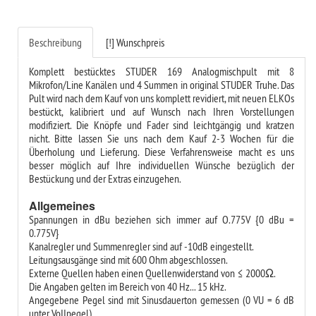
Beschreibung
[!] Wunschpreis
Komplett bestücktes STUDER 169 Analogmischpult mit 8
Mikrofon/Line Kanälen und 4 Summen in original STUDER Truhe. Das
Pult wird nach dem Kauf von uns komplett revidiert, mit neuen ELKOs
bestückt, kalibriert und auf Wunsch nach Ihren Vorstellungen
modifiziert. Die Knöpfe und Fader sind leichtgängig und kratzen
nicht. Bitte lassen Sie uns nach dem Kauf 2-3 Wochen für die
Überholung und Lieferung. Diese Verfahrensweise macht es uns
besser möglich auf Ihre individuellen Wünsche bezüglich der
Bestückung und der Extras einzugehen.
Allgemeines
Spannungen in dBu beziehen sich immer auf O.775V {0 dBu =
0.775V}
Kanalregler und Summenregler sind auf -10dB eingestellt.
Leitungsausgänge sind mit 600 Ohm abgeschlossen.
Externe Quellen haben einen Quellenwiderstand von ≤ 2000Ω.
Die Angaben gelten im Bereich von 40 Hz... 15 kHz.
Angegebene Pegel sind mit Sinusdauerton gemessen (0 VU = 6 dB
unter VoIIpegel).