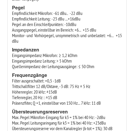
Pegel
Empfindlichkeit Mikrofon: -61 dBu.. -22 dBu
Empfindlichkeit Leitung: -23 dBu ...+16dBu
Pegel an den Einschleifpunkten: -10dBu
Ausgangspegel, einstellbar im Bereich: +6... +15 dBu
Monitor- und Vorhörpegel, unsymmetrisch und unbelastet: +6... +15
dBu
Impedanzen
Eingangsimpedanz Mikrofon: ≥ 1,2 kOhm
Eingangsimpedanz Leitung: > 5 kOhm
Quellenimpedanz der Leitungsausgänge: ≤ 50 Ohm
Frequenzgänge
Filter ausgeschaltet: +0,5 -1dB
Trittschallfilter 12 dB/Oktave‚ -3 dB: 75 Hz ± 5 Hz
Höhenregler. 20 kHz: ±15dB
Tiefenregler, 20 Hz: : ±15 dB
Präsenzfiiter, Q =1‚ einstellbar von 150 Hz... 7 kHz: 11 dB
Übersteuerungsreserven
Max. Pegel Mikrofon-Eingang für k3 = 1% bei 40 Hz: -2dBu
Max. Pegel Leitungseingang für k3 = 1% bei 40 Hz: +23dBu
Übersteuerungsreserve vor dem Kanalregler (k-tot = 1%): 30 dB