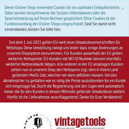
S
×
Dieser Online-Shop verwendet Cookies für ein optimales Einkaufserlebnis.
Dabei werden beispielsweise die Session-Informationen oder die
Spracheinstellung auf Ihrem Rechner gespeichert. Ohne Cookies ist der
Funktionsumfang des Online-Shops eingeschränkt.
Sind Sie damit nicht
einverstanden, klicken Sie bitte hier.
Seit dem 1. Juli 2021 gelten EU-weit neue Umsatzsteuervorschriften für
Webshops. Diese Umstellung zwingt uns leider dazu einige Änderungen an
unserem Shopsystem vorzunehmen. Für Kunden ausserhalb der EU gelten
weiterhin Nettopreise. EU-Kunden mit VAT-ID Nummer können ebenfalls
weiterhin Nettoeinkäufe tätigen. Alle anderen in der EU ansässigen Kunden
zahlen nun in unserem Shop den Nettopreis zzgl. dem in Ihrem Land
geltenden MwSt.-Satz, wlechen wir dann abführen müssen. Um dies
abmahnsicher zu gestalten war es nötig die Preise auszublenden bis ein Kunde
sich eingeloggt hat. Durch die Registrierung und den Login wird automatisch
immer die für den Kunden in dessen Wohnsitz geltende Umsatzsteuer addiert.
Hierfür ist die Lieferadresse ausschlaggebend. Danke für Euer Verständnis!