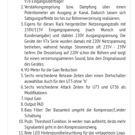
V76 Eingangsübertrager
Verstärkungsregelung bzw. Dämpfung über einen
Potentiometer am Ausgang je Kanal. Dadurch lassen sich
Sättigungseffekte bis hin zur Röhrenverzerrung realisieren.
Eigens für dieses Rack hergestellter Netzeingangstrafo mit
238V/115V Eingangsspannung (nach Wunsch und
Kundenangabe) und stabiler 220V Ausgangsspannung. Die
Geräte der V7x Serie wurden damals mit 220V Netzspannung
betrieben, während heutige Stromnetze oft 235V - 239V
liefern. Die Drosselung auf 220V schon die Röhren und sorgt
für einen verzerrungsärmeren Sound, bzw. den Originalsound
des Gerätes.
VU-Meter für die Gain Reduction
Sechs verschiedene Release-Zeiten über einen Drehschalter
auswählbar. Auch für den U73 ohne "b"
Sechs verschiedene Attack Zeiten für U73 und U73b als
Modifikatioen.
Input Gain
Output PAD
Bass Filter: Der Bassanteil umgeht die Kompressor/Limiter
Schaltung
Push: Threshold Funktion. Je weiter man aufdreht, desto mehr
Signalanteil geht in den Kompressionszweig.
Rote LED Hintergrundbeleuchtung für das vintagetools Logo.