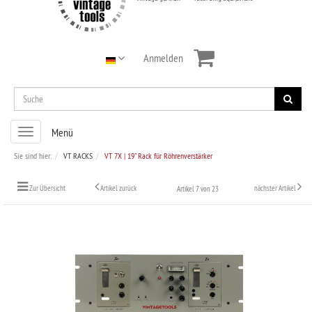
Anmelden
Toggle
Menü
navigation
Sie sind hier:
VT RACKS
VT 7X | 19" Rack für Röhrenverstärker
Zur Übersicht
Artikel zurück
nächster Artikel
Artikel 7 von 23