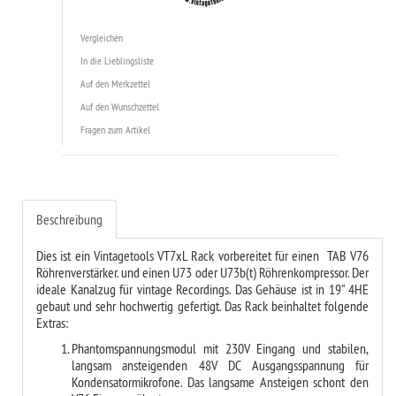
Vergleichen
In die Lieblingsliste
Auf den Merkzettel
Auf den Wunschzettel
Fragen zum Artikel
Beschreibung
Dies ist ein Vintagetools VT7xL Rack vorbereitet für einen TAB V76
Röhrenverstärker. und einen U73 oder U73b(t) Röhrenkompressor. Der
ideale Kanalzug für vintage Recordings. Das Gehäuse ist in 19" 4HE
gebaut und sehr hochwertig gefertigt. Das Rack beinhaltet folgende
Extras:
Phantomspannungsmodul mit 230V Eingang und stabilen,
langsam ansteigenden 48V DC Ausgangsspannung für
Kondensatormikrofone. Das langsame Ansteigen schont den