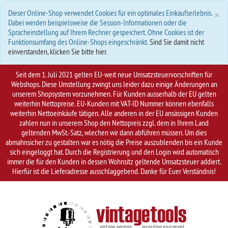
S
×
Dieser Online-Shop verwendet Cookies für ein optimales Einkaufserlebnis.
Dabei werden beispielsweise die Session-Informationen oder die
Spracheinstellung auf Ihrem Rechner gespeichert. Ohne Cookies ist der
Funktionsumfang des Online-Shops eingeschränkt.
Sind Sie damit nicht
einverstanden, klicken Sie bitte hier.
Seit dem 1. Juli 2021 gelten EU-weit neue Umsatzsteuervorschriften für
Webshops. Diese Umstellung zwingt uns leider dazu einige Änderungen an
unserem Shopsystem vorzunehmen. Für Kunden ausserhalb der EU gelten
weiterhin Nettopreise. EU-Kunden mit VAT-ID Nummer können ebenfalls
weiterhin Nettoeinkäufe tätigen. Alle anderen in der EU ansässigen Kunden
zahlen nun in unserem Shop den Nettopreis zzgl. dem in Ihrem Land
geltenden MwSt.-Satz, wlechen wir dann abführen müssen. Um dies
abmahnsicher zu gestalten war es nötig die Preise auszublenden bis ein Kunde
sich eingeloggt hat. Durch die Registrierung und den Login wird automatisch
immer die für den Kunden in dessen Wohnsitz geltende Umsatzsteuer addiert.
Hierfür ist die Lieferadresse ausschlaggebend. Danke für Euer Verständnis!