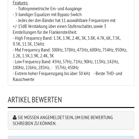
Features:
- Trafosymmetrische Ein- und Ausgänge
- 3-bandiger Equalizer mit Bypass-Switch
- Jedes der drei Bänder hat 11 auswählbare Frequenzen mit
+/-15dB Verstärkung über einen Stufenschalter, sowie 3
Einstellungen für die Flankensteilheit.
- High Frequency Band: 1.5K, 1.9K, 2.4K, 3K, 3.8K, 4.7K, 6K, 7.5K,
9.5K, 11.5K, 15kHz
- Mid Frequency Band: 300Hz, 378Hz, 475Hz, 600Hz, 754Hz, 950Hz,
1.2K, 1.5K,1.9K, 2.4K, 3K
- Low Frequency Band: 45Hz, 57Hz, 71Hz, 90Hz, 113Hz, 142Hz,
180Hz, 226Hz, 285Hz, - 357Hz, 450Hz
- Extrem hoher Frequenzgang bis über 50 kHz - Beste THD- und
Rauschwerte
ARTIKEL BEWERTEN
SIE MÜSSEN ANGEMELDET SEIN, UM EINE BEWERTUNG
SCHREIBEN ZU KÖNNEN.