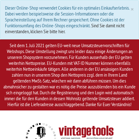
S
×
Dieser Online-Shop verwendet Cookies für ein optimales Einkaufserlebnis.
Dabei werden beispielsweise die Session-Informationen oder die
Spracheinstellung auf Ihrem Rechner gespeichert. Ohne Cookies ist der
Funktionsumfang des Online-Shops eingeschränkt.
Sind Sie damit nicht
einverstanden, klicken Sie bitte hier.
Seit dem 1. Juli 2021 gelten EU-weit neue Umsatzsteuervorschriften für
Webshops. Diese Umstellung zwingt uns leider dazu einige Änderungen an
unserem Shopsystem vorzunehmen. Für Kunden ausserhalb der EU gelten
weiterhin Nettopreise. EU-Kunden mit VAT-ID Nummer können ebenfalls
weiterhin Nettoeinkäufe tätigen. Alle anderen in der EU ansässigen Kunden
zahlen nun in unserem Shop den Nettopreis zzgl. dem in Ihrem Land
geltenden MwSt.-Satz, wlechen wir dann abführen müssen. Um dies
abmahnsicher zu gestalten war es nötig die Preise auszublenden bis ein Kunde
sich eingeloggt hat. Durch die Registrierung und den Login wird automatisch
immer die für den Kunden in dessen Wohnsitz geltende Umsatzsteuer addiert.
Hierfür ist die Lieferadresse ausschlaggebend. Danke für Euer Verständnis!