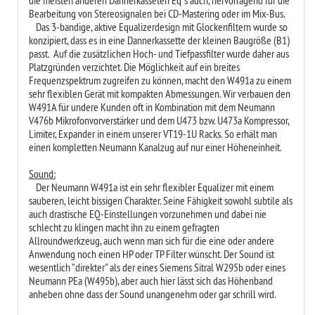
Bearbeitung von Stereosignalen bei CD-Mastering oder im Mix-Bus.
Das 3-bandige, aktive Equalizerdesign mit Glockenfiltern wurde so
konzipiert, dass es in eine Dannerkassette der kleinen Baugröße (B1)
passt. Auf die zusätzlichen Hoch- und Tiefpassfilter wurde daher aus
Platzgründen verzichtet. Die Möglichkeit auf ein breites
Frequenzspektrum zugreifen zu können, macht den W491a zu einem
sehr flexiblen Gerät mit kompakten Abmessungen. Wir verbauen den
W491A für undere Kunden oft in Kombination mit dem Neumann
V476b Mikrofonvorverstärker und dem U473 bzw. U473a Kompressor,
Limiter, Expander in einem unserer VT19-1U Racks. So erhält man
einen kompletten Neumann Kanalzug auf nur einer Höheneinheit.
Sound:
Der Neumann W491a ist ein sehr flexibler Equalizer mit einem
sauberen, leicht bissigen Charakter. Seine Fähigkeit sowohl subtile als
auch drastische EQ-Einstellungen vorzunehmen und dabei nie
schlecht zu klingen macht ihn zu einem gefragten
Allroundwerkzeug, auch wenn man sich für die eine oder andere
Anwendung noch einen HP oder TP Filter wünscht. Der Sound ist
wesentlich "direkter" als der eines Siemens Sitral W295b oder eines
Neumann PEa (W495b), aber auch hier lässt sich das Höhenband
anheben ohne dass der Sound unangenehm oder gar schrill wird.