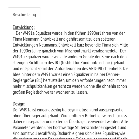
Beschreibung
Entwicklung:
Der W491a Equalizer wurde in den frühen 1990er Jahren von der
Firma Neumann Entwickelt und gehört somit zu den späteren
Entwicklungen Neumanns. Entwickelt kurz bevor die Firma sich Mitte
der 1990er Jahre gänzlich vom Mischpultmarkt verabschiedete. Der
W491a Equalizer wurde wie alle anderen Geräte der Serie nach den
strengen Richtlinien des IRT (Institut für Rundfunk Technik) gebaut
und entspricht somit den Anforderungen des ARD-Pflichtenhefts. Die
Idee hinter dem W491 war es einen Equalizer in halber Danner-
Reglergröße (B1) herzustellen, um den Anforderungen nach immer
mehr Mischpultkanälen gerecht zu werden, ohne die ohnehin schon
großen Regietisch weiter wachsen zu lassen.
Design:
Der W491a ist eingangsseitig trafosymmetrisch und ausgangsseitig
ohne Übertrager aufgebaut. Wird erdfreier Betrieb gewünscht, muss
daher ein separater und externer Übertrager verwendet werden. Alle
Parameter werden über hochwertige Stufenschalter eingestellt und
sind somit voll recallfähig. Dadurch eignen sich diese Equalizer, wie
die meisten anderen Dannerkasseten Eq´s auch, hervorragend für die